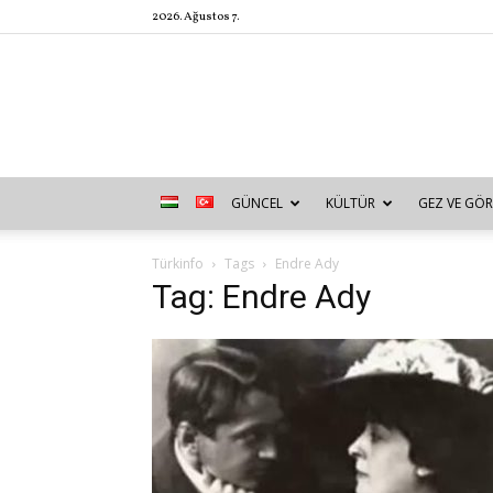
2026. Ağustos 7.
GÜNCEL
KÜLTÜR
GEZ VE GÖR
Türkinfo
Tags
Endre Ady
Tag: Endre Ady