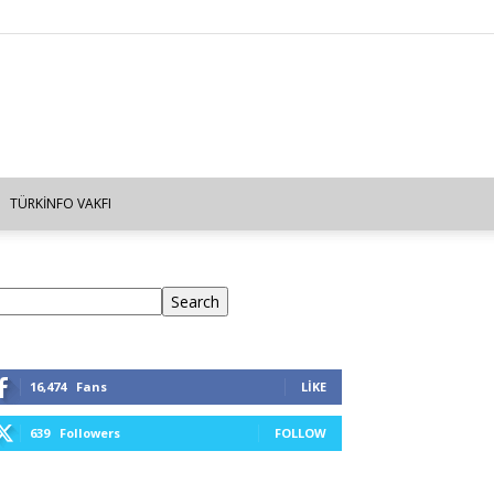
TÜRKINFO VAKFI
ra
Search
16,474
Fans
LIKE
639
Followers
FOLLOW