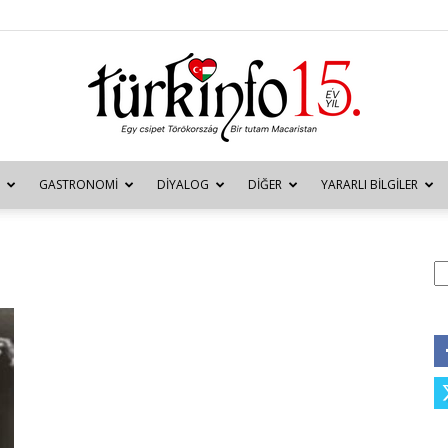
GASTRONOMI
DIYALOG
DIĞER
YARARLI BILGILER
Türkinfo
A