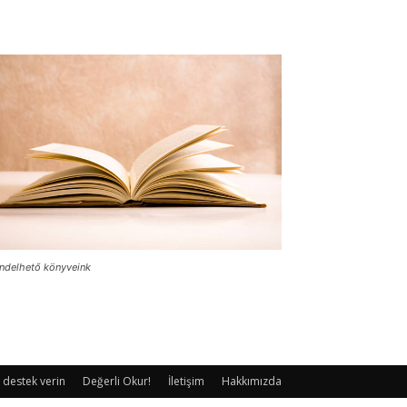
ndelhető könyveink
 destek verin
Değerli Okur!
İletişim
Hakkımızda