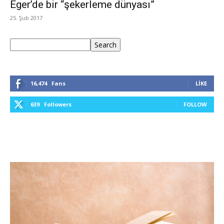
Eger’de bir “şekerleme dünyası”
25. Şub 2017
Ara
Search
16,474
Fans
LIKE
639
Followers
FOLLOW