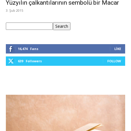
Yüzyılın çalkantılarının sembolü bir Macar
3. Şub 2015
Ara
Search
16,474
Fans
LIKE
639
Followers
FOLLOW