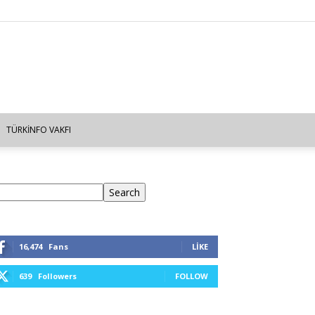
TÜRKINFO VAKFI
ra
Search
16,474
Fans
LIKE
639
Followers
FOLLOW