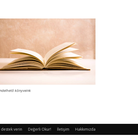
ndelhető könyveink
 destek verin
Değerli Okur!
İletişim
Hakkımızda