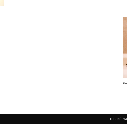
Re
Türkinfo’ya