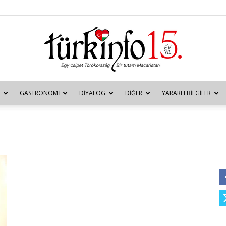
GASTRONOMI
DIYALOG
DIĞER
YARARLI BILGILER
Türkinfo
A