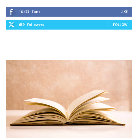
16,474
Fans
LIKE
639
Followers
FOLLOW