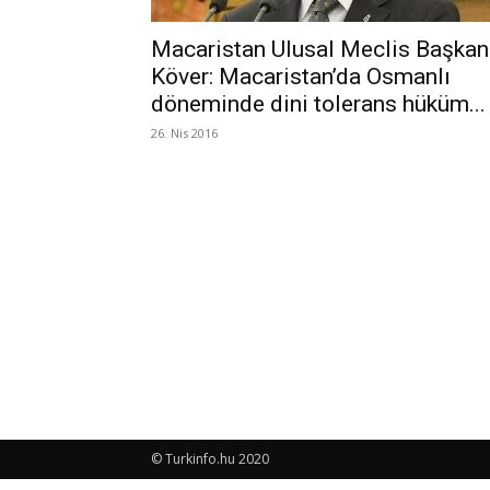
Macaristan Ulusal Meclis Başkan
Köver: Macaristan’da Osmanlı
döneminde dini tolerans hüküm...
26. Nis 2016
© Turkinfo.hu 2020