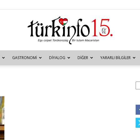
GASTRONOMI
DIYALOG
DIĞER
YARARLI BILGILER
Türkinfo
A