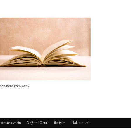
ndelhető könyveink
 destek verin
Değerli Okur!
İletişim
Hakkımızda