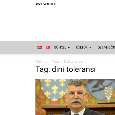
2026. Ağustos 8.
GÜNCEL
KÜLTÜR
GEZ VE GÖR
Türkinfo
Tags
Dini toleransı
Tag: dini toleransı