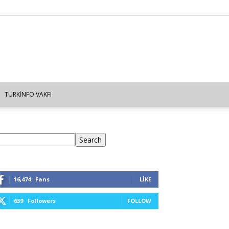
TÜRKINFO VAKFI
ra
Search
16,474
Fans
LIKE
639
Followers
FOLLOW