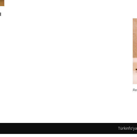
ı
Re
Türkinfo’ya