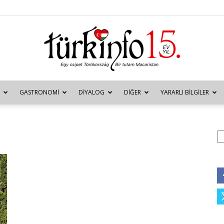
GASTRONOMI
DIYALOG
DIĞER
YARARLI BILGILER
Türkinfo
A