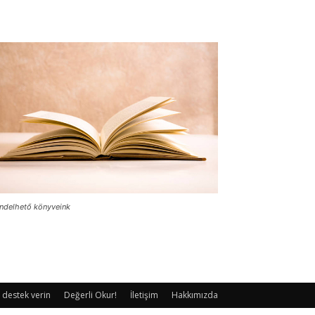
ndelhető könyveink
 destek verin
Değerli Okur!
İletişim
Hakkımızda