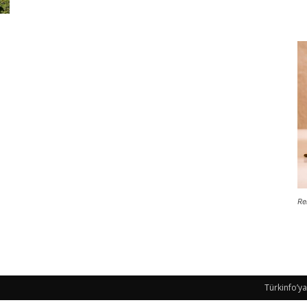
Re
Türkinfo’ya