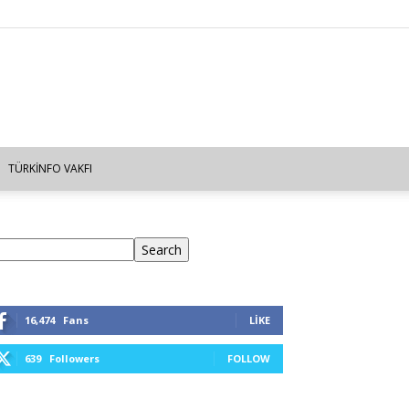
TÜRKINFO VAKFI
ra
Search
16,474
Fans
LIKE
639
Followers
FOLLOW