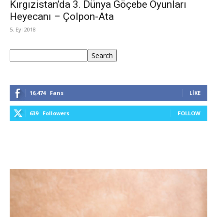
Kırgızistan’da 3. Dünya Göçebe Oyunları
Heyecanı – Çolpon-Ata
5. Eyl 2018
Ara
Search
16,474
Fans
LIKE
639
Followers
FOLLOW