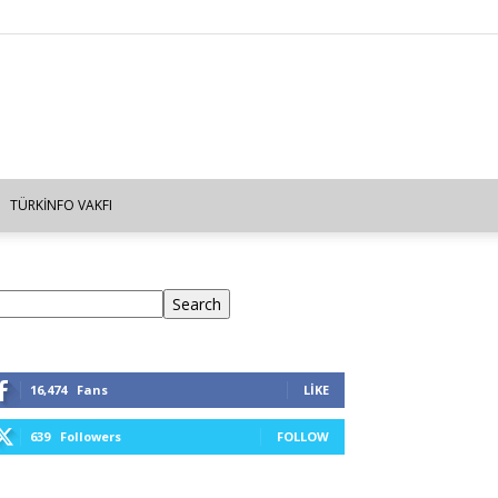
TÜRKINFO VAKFI
ra
Search
16,474
Fans
LIKE
639
Followers
FOLLOW