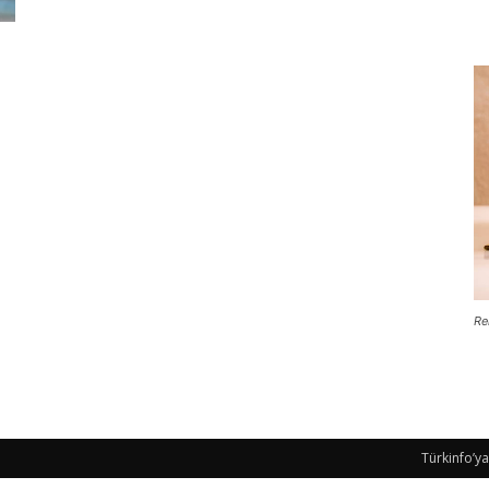
Re
Türkinfo’ya