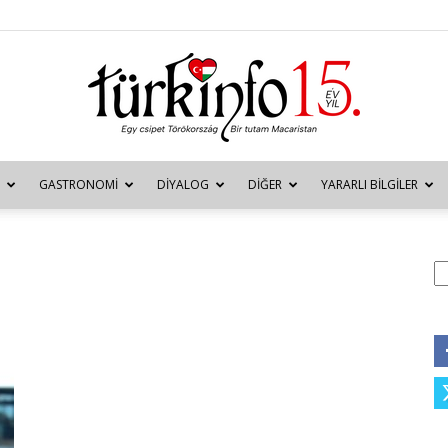
GASTRONOMI
DIYALOG
DIĞER
YARARLI BILGILER
Türkinfo
A