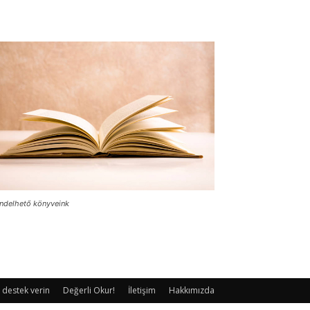
ndelhető könyveink
 destek verin
Değerli Okur!
İletişim
Hakkımızda