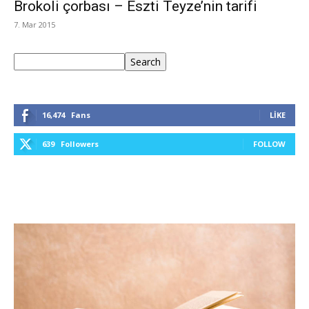
Brokoli çorbası – Eszti Teyze’nin tarifi
7. Mar 2015
Ara
Search
16,474
Fans
LIKE
639
Followers
FOLLOW