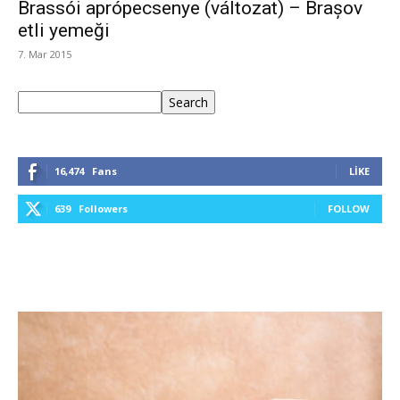
Brassói aprópecsenye (változat) – Brașov
etli yemeği
7. Mar 2015
Ara
Search
16,474
Fans
LIKE
639
Followers
FOLLOW