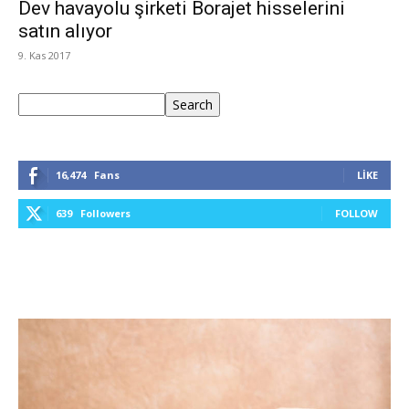
Dev havayolu şirketi Borajet hisselerini
satın alıyor
9. Kas 2017
Ara
Search
16,474
Fans
LIKE
639
Followers
FOLLOW