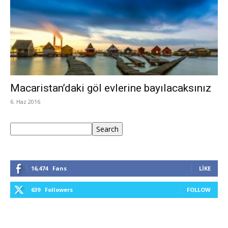
Macaristan’daki göl evlerine bayılacaksınız
6. Haz 2016
Ara
Search
16,474
Fans
LIKE
639
Followers
FOLLOW