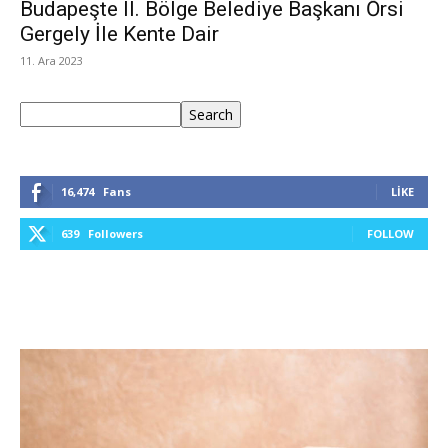
Budapeşte II. Bölge Belediye Başkanı Őrsi
Gergely İle Kente Dair
11. Ara 2023
Ara
Search
16,474
Fans
LIKE
639
Followers
FOLLOW