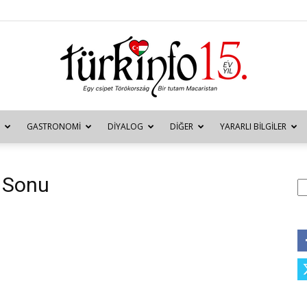
GASTRONOMI
DIYALOG
DIĞER
YARARLI BILGILER
Türkinfo
n Sonu
A