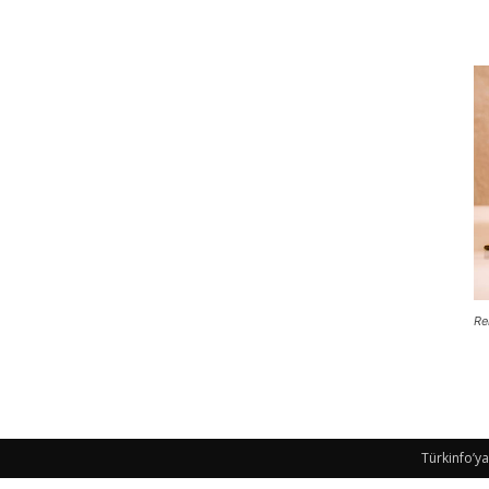
Re
Türkinfo’ya