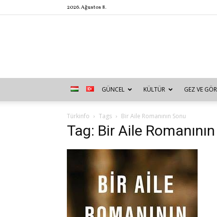
2026. Ağustos 8.
GÜNCEL
KÜLTÜR
GEZ VE GÖR
Türkinfo
Tags
Bir Aile Romanının Sonu
Tag: Bir Aile Romanını