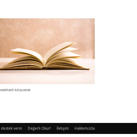
ndelhető könyveink
 destek verin
Değerli Okur!
İletişim
Hakkımızda