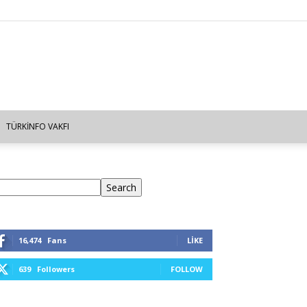
TÜRKINFO VAKFI
ra
Search
16,474
Fans
LIKE
639
Followers
FOLLOW