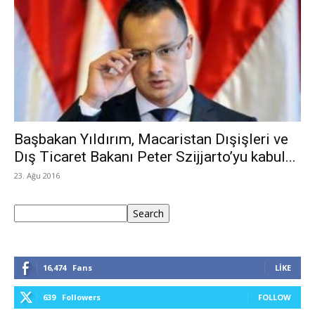
Başbakan Yıldırım, Macaristan Dışişleri ve
Dış Ticaret Bakanı Peter Szijjarto’yu kabul...
23. Ağu 2016
Ara
Search
16,474
Fans
LIKE
639
Followers
FOLLOW