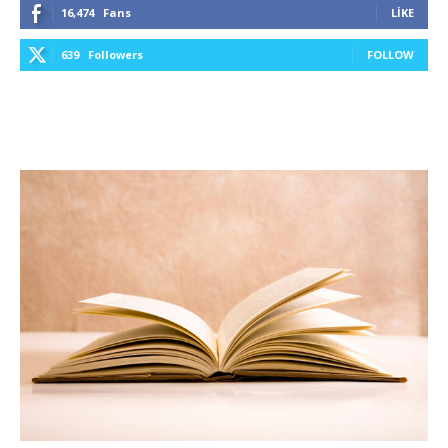
16,474
Fans
LIKE
639
Followers
FOLLOW