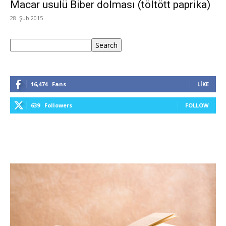
Macar usulü Biber dolması (töltött paprika)
28. Şub 2015
Ara
Search
16,474
Fans
LIKE
639
Followers
FOLLOW