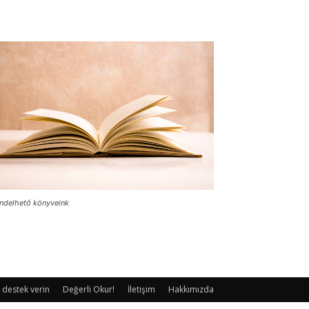
ndelhető könyveink
 destek verin
Değerli Okur!
İletişim
Hakkımızda