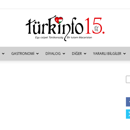
GASTRONOMI
DIYALOG
DIĞER
YARARLI BILGILER
Türkinfo
A