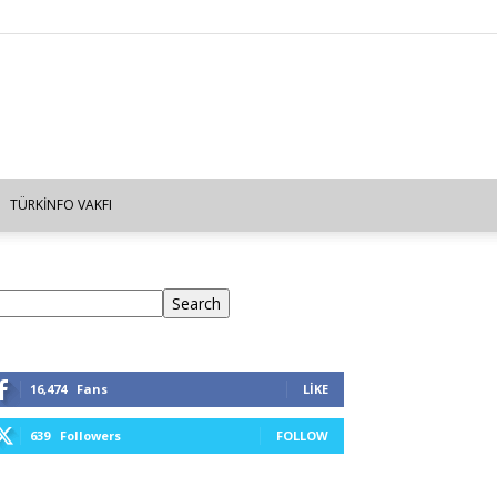
TÜRKINFO VAKFI
ra
Search
16,474
Fans
LIKE
639
Followers
FOLLOW