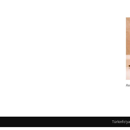
Re
Türkinfo’ya