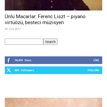
Ünlü Macarlar: Ferenc Liszt – piyano
virtüözü, besteci müzisyen
29. Oca 2017
Ara
Search
16,474
Fans
LIKE
639
Followers
FOLLOW