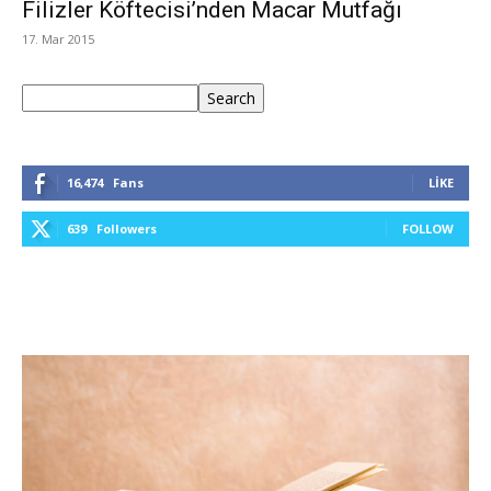
Filizler Köftecisi’nden Macar Mutfağı
17. Mar 2015
Ara
Search
16,474
Fans
LIKE
639
Followers
FOLLOW