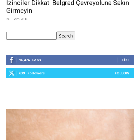
İzinciler Dikkat: Belgrad Çevreyoluna Sakın
Girmeyin
26. Tem 2016
Ara
Search
16,474
Fans
LIKE
639
Followers
FOLLOW