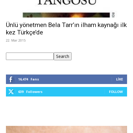
Ünlü yönetmen Bela Tarr’ın ilham kaynağı ilk
kez Türkçe’de
22. Mar 2015
Ara
Search
16,474
Fans
LIKE
639
Followers
FOLLOW