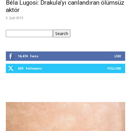
Béla Lugosi: Drakula’yı canlandıran ölümsüz
aktör
3. Şub 2015
Ara
Search
16,474
Fans
LIKE
639
Followers
FOLLOW