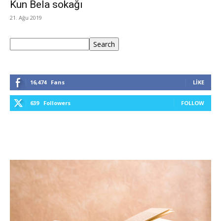
Kun Bela sokağı
21. Ağu 2019
Ara
Search
16,474
Fans
LIKE
639
Followers
FOLLOW