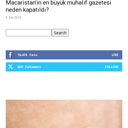
Macaristan’ın en büyük muhalif gazetesi
neden kapatıldı?
9. Eki 2016
Ara
Search
16,474
Fans
LIKE
639
Followers
FOLLOW