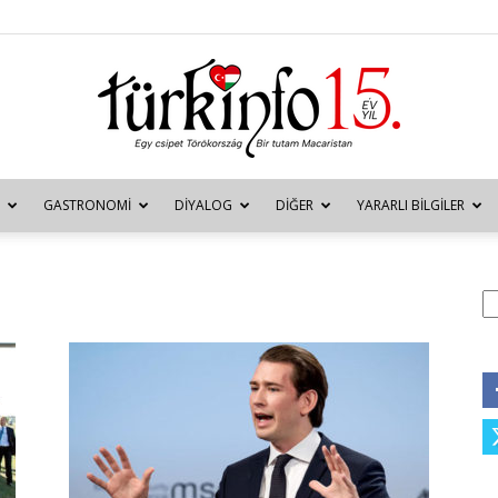
GASTRONOMI
DIYALOG
DIĞER
YARARLI BILGILER
Türkinfo
A