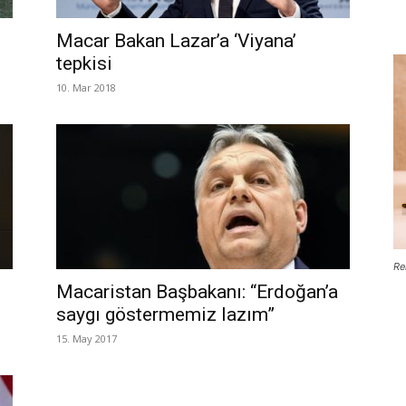
Macar Bakan Lazar’a ‘Viyana’
tepkisi
10. Mar 2018
Re
Macaristan Başbakanı: “Erdoğan’a
saygı göstermemiz lazım”
15. May 2017