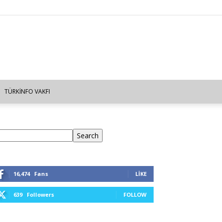
TÜRKINFO VAKFI
ra
Search
16,474
Fans
LIKE
639
Followers
FOLLOW