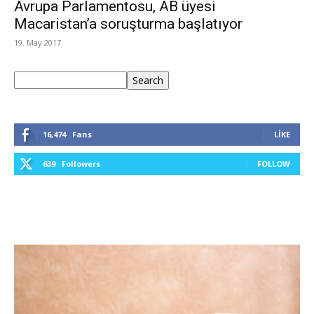
Avrupa Parlamentosu, AB üyesi
Macaristan’a soruşturma başlatıyor
19. May 2017
Ara
Search
16,474
Fans
LIKE
639
Followers
FOLLOW