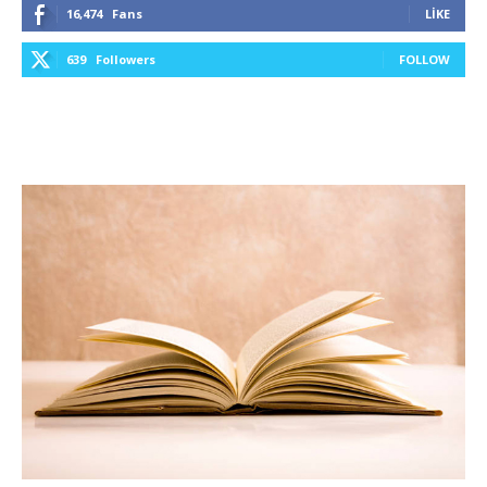
16,474
Fans
LIKE
639
Followers
FOLLOW