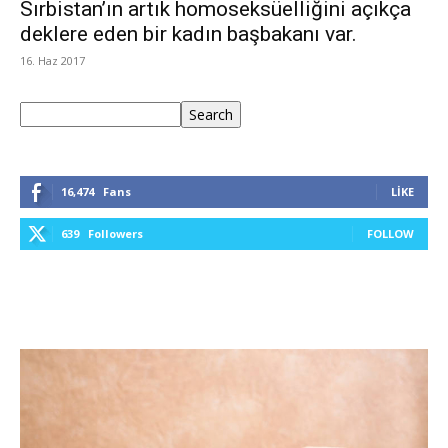
Sırbistan’ın artık homoseksüelliğini açıkça
deklere eden bir kadın başbakanı var.
16. Haz 2017
Ara
Search
16,474
Fans
LIKE
639
Followers
FOLLOW