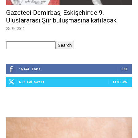
Gazeteci Demirbaş, Eskişehir’de 9.
Uluslararası Şiir buluşmasına katılacak
22. Eki 2019
Ara
Search
16,474
Fans
LIKE
639
Followers
FOLLOW