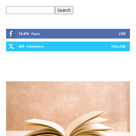
Ara
Search
16,474
Fans
LIKE
639
Followers
FOLLOW