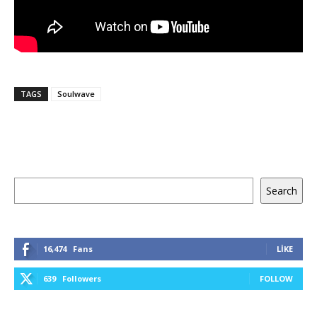
TAGS
Soulwave
Ara
Search
16,474
Fans
LIKE
639
Followers
FOLLOW