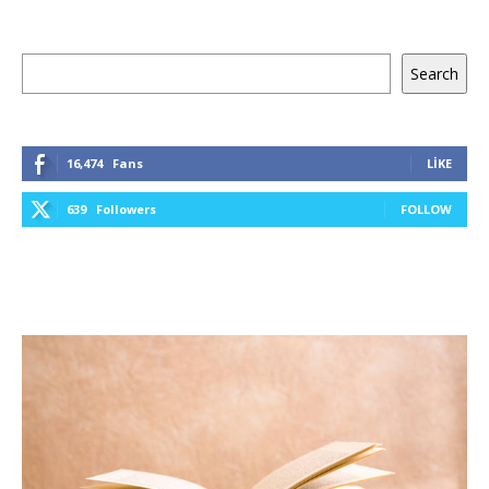
Ara
Search
16,474
Fans
LIKE
639
Followers
FOLLOW