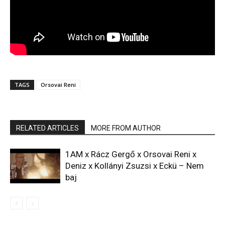
TAGS
Orsovai Reni
RELATED ARTICLES
MORE FROM AUTHOR
1AM x Rácz Gergő x Orsovai Reni x
Deniz x Kollányi Zsuzsi x Eckü – Nem
baj