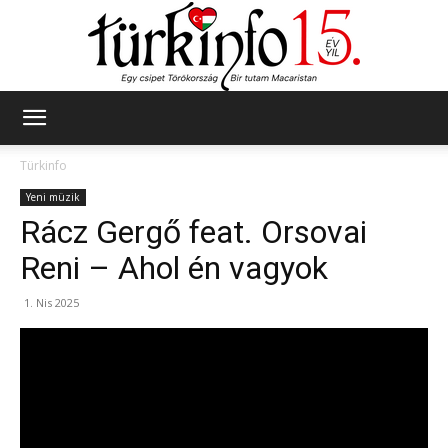
Türkinfo
Türkinfo
Yeni müzik
Rácz Gergő feat. Orsovai
Reni – Ahol én vagyok
1. Nis 2025