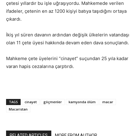
çetesi yıllardır bu işle uğraşıyordu. Mahkemede verilen
ifadeler, çetenin en az 1200 kişiyi batıya taşıdığını ortaya
çıkardı.
İkiş yıl süren davanın ardından değişik ülkelerin vatandaşı
olan 11 çete üyesi hakkında devam eden dava sonuçlandı.
Mahkeme çete üyelerini “cinayet” suçundan 25 yıla kadar
varan hapis cezalarına çarptırdı.
TAGS
cinayet
göçmenler
kamyonda ölüm
macar
Macaristan
RELATED ARTICLES
MORE FROM AUTHOR