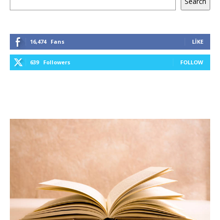
Search
16,474
Fans
LIKE
639
Followers
FOLLOW