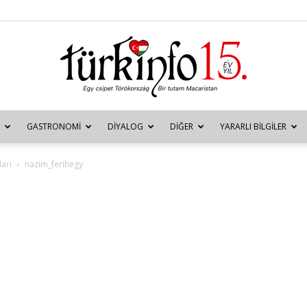
GASTRONOMI
DIYALOG
DIĞER
YARARLI BILGILER
Türkinfo
arı
nazim_ferihegy