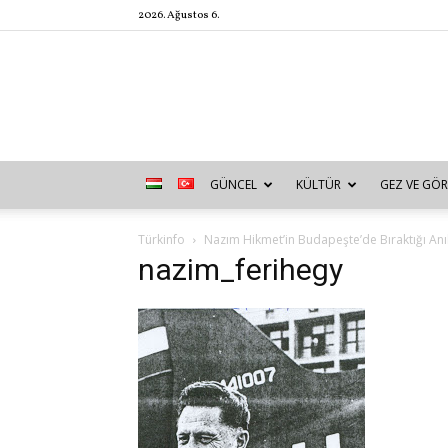
2026. Ağustos 6.
GÜNCEL
KÜLTÜR
GEZ VE GÖR
Türkinfo
Nazım Hikmet’in Budapeşte’de Bıraktığı Anıl
nazim_ferihegy