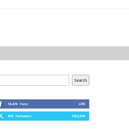
a
Search
16,474
Fans
LIKE
639
Followers
FOLLOW