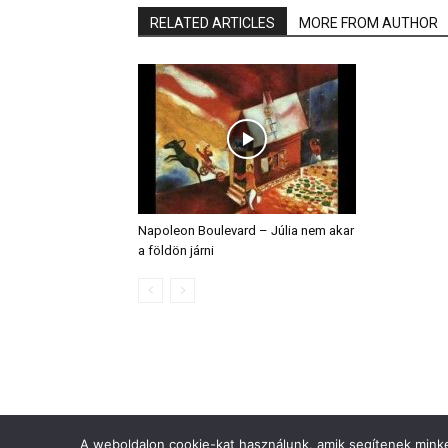
RELATED ARTICLES
MORE FROM AUTHOR
Napoleon Boulevard – Júlia nem akar
a földön járni
A weboldalon cookie-kat használunk, amik segítenek minket