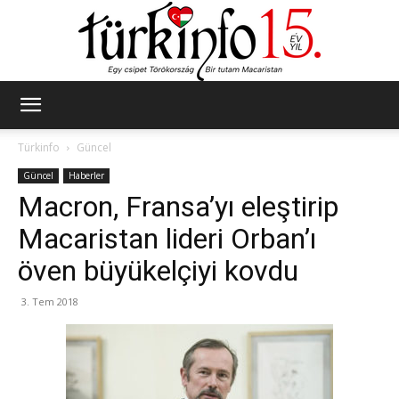
Türkinfo
Türkinfo
Güncel
Güncel
Haberler
Macron, Fransa’yı eleştirip
Macaristan lideri Orban’ı
öven büyükelçiyi kovdu
3. Tem 2018