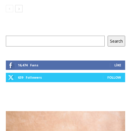
Ara
Search
16,474
Fans
LIKE
639
Followers
FOLLOW