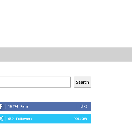
a
Search
16,474
Fans
LIKE
639
Followers
FOLLOW