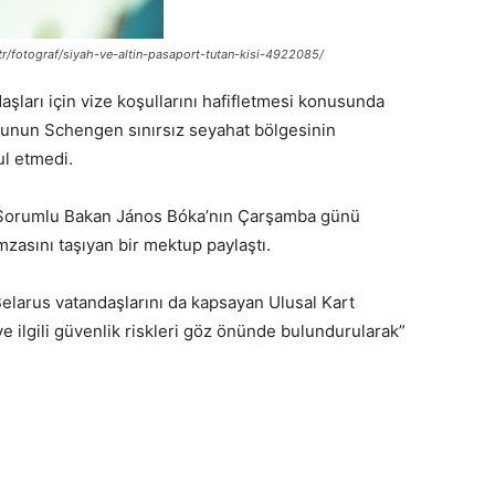
tr/fotograf/siyah-ve-altin-pasaport-tutan-kisi-4922085/
şları için vize koşullarını hafifletmesi konusunda
 bunun Schengen sınırsız seyahat bölgesinin
ul etmedi.
en Sorumlu Bakan János Bóka’nın Çarşamba günü
mzasını taşıyan bir mektup paylaştı.
Belarus vatandaşlarını da kapsayan Ulusal Kart
 ilgili güvenlik riskleri göz önünde bulundurularak”