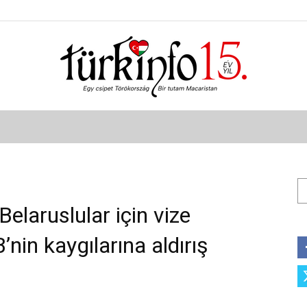
Türkinfo
Ar
elaruslular için vize
nin kaygılarına aldırış