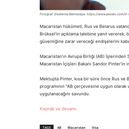
Fotoğraf: Ekaterina Belinskaya: https://www.pexels.com/tr-
Macaristan hükümeti, Rus ve Belarus vatanda
Brüksel’in açıklama talebine yanıt vererek,
güvenliğine zarar vereceği endişelerini kab
Macaristan’ın Avrupa Birliği (AB) İşlerind
Macaristan İçişleri Bakanı Sandor Pinter’in i
Mektupta Pinter, kısa bir süre önce Rus ve 
programının “AB çerçevesine uygun olarak ve
uygulanacağını savundu.
Kaynak ve devamı
TAGS
AB
Macaristan
Visa