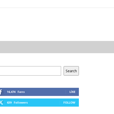
a
Search
16,474
Fans
LIKE
639
Followers
FOLLOW