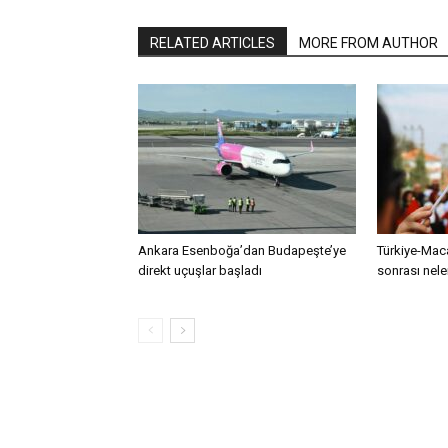
RELATED ARTICLES
MORE FROM AUTHOR
Ankara Esenboğa’dan Budapeşte’ye
Türkiye-Maca
direkt uçuşlar başladı
sonrası nele