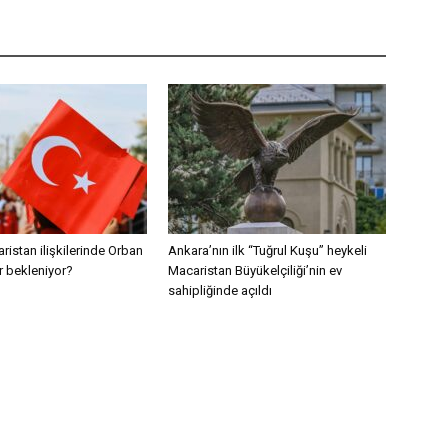
ristan ilişkilerinde Orban
Ankara’nın ilk “Tuğrul Kuşu” heykeli
r bekleniyor?
Macaristan Büyükelçiliği’nin ev
sahipliğinde açıldı