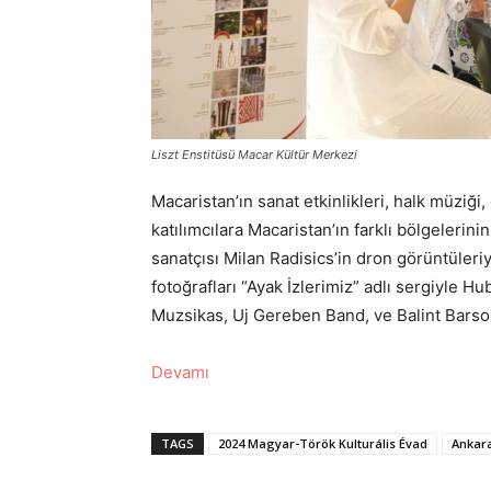
Liszt Enstitüsü Macar Kültür Merkezi
Macaristan’ın sanat etkinlikleri, halk müziği
katılımcılara Macaristan’ın farklı bölgelerin
sanatçısı Milan Radisics’in dron görüntüleri
fotoğrafları “Ayak İzlerimiz” adlı sergiyle 
Muzsikas, Uj Gereben Band, ve Balint Barso
Devamı
TAGS
2024 Magyar-Török Kulturális Évad
Ankar