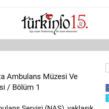
Türkinfo
Ar
za Ambulans Müzesi Ve
si / Bölüm 1
ulans Servisi (NAS), yaklaşık