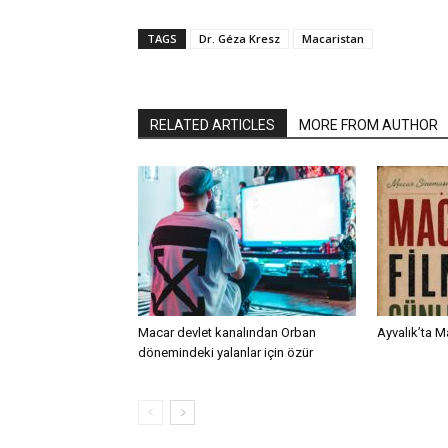
TAGS
Dr. Géza Kresz
Macaristan
RELATED ARTICLES
MORE FROM AUTHOR
Macar devlet kanalından Orban
Ayvalık’ta M
dönemindeki yalanlar için özür