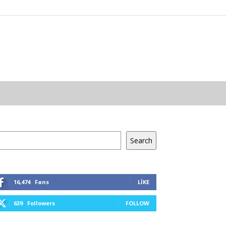
a
Search
16,474
Fans
LIKE
639
Followers
FOLLOW