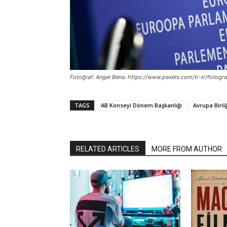
Fotoğraf: Angel Bena: https://www.pexels.com/tr-tr/fotogr
TAGS
AB Konseyi Dönem Başkanlığı
Avrupa Birliğ
RELATED ARTICLES
MORE FROM AUTHOR