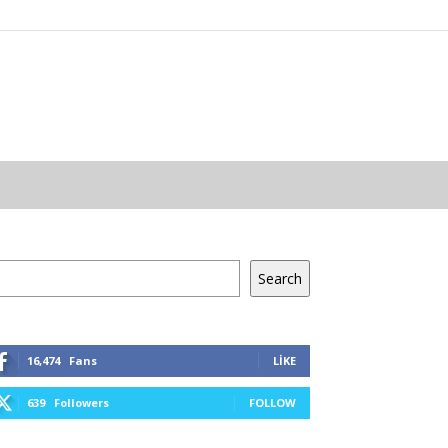
a
Search
16,474
Fans
LIKE
639
Followers
FOLLOW