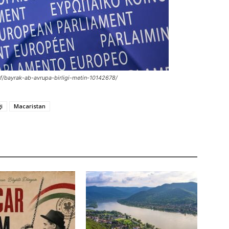
af/bayrak-ab-avrupa-birligi-metin-10142678/
i
Macaristan