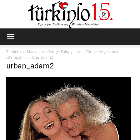
Türkinfo
Türkinfo
Macar şairi György Faludy neden Türkiye’ye göçmek
istemişti?
urban_adam2
urban_adam2