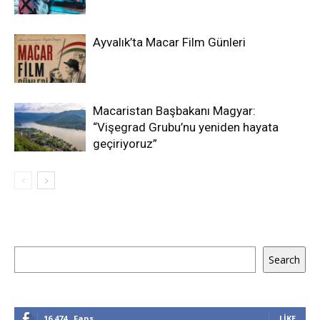
Ayvalık’ta Macar Film Günleri
Macaristan Başbakanı Magyar:
“Vişegrad Grubu’nu yeniden hayata
geçiriyoruz”
Ara
Search
16,474
Fans
LIKE