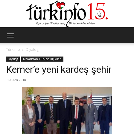
Türkinfo
Türkinfo
Diyalog
Diyalog
Macaristan Türkiye ilişkileri
Kemer’e yeni kardeş şehir
10. Ara 2018