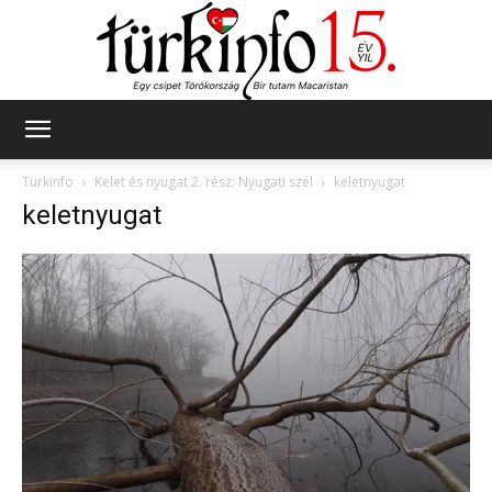
Türkinfo
Türkinfo
Kelet és nyugat 2. rész: Nyugati szél
keletnyugat
keletnyugat