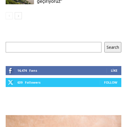
geçiriyoruz”
Ara
Search
16,474
Fans
LIKE
639
Followers
FOLLOW