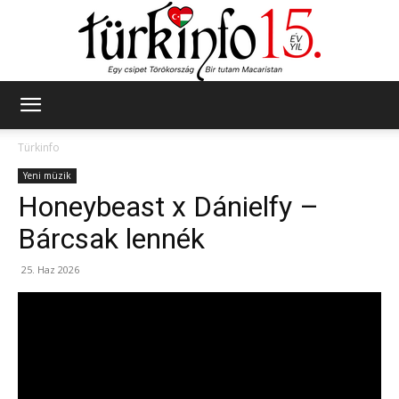
Türkinfo
Türkinfo
Yeni müzik
Honeybeast x Dánielfy –
Bárcsak lennék
25. Haz 2026