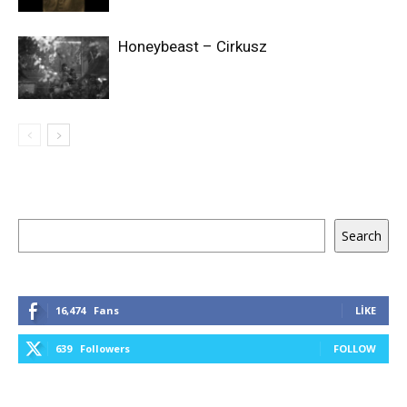
Honeybeast – Cirkusz
Ara
Search
16,474
Fans
LIKE
639
Followers
FOLLOW