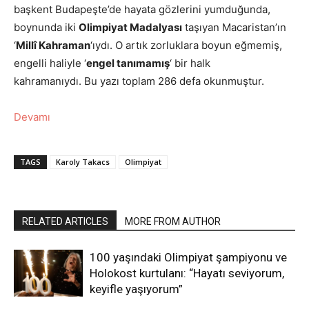
başkent Budapeşte’de hayata gözlerini yumduğunda,
boynunda iki
Olimpiyat Madalyası
taşıyan Macaristan’ın
‘
Millî Kahraman
‘ıydı. O artık zorluklara boyun eğmemiş,
engelli haliyle ‘
engel tanımamış
‘ bir halk
kahramanıydı. Bu yazı toplam 286 defa okunmuştur.
Devamı
TAGS
Karoly Takacs
Olimpiyat
RELATED ARTICLES
MORE FROM AUTHOR
100 yaşındaki Olimpiyat şampiyonu ve
Holokost kurtulanı: “Hayatı seviyorum,
keyifle yaşıyorum”