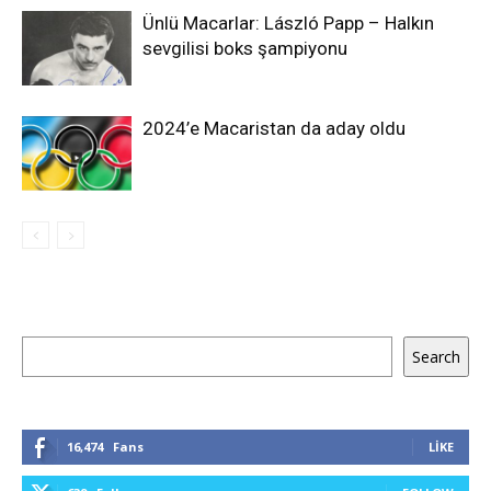
Ünlü Macarlar: László Papp – Halkın
sevgilisi boks şampiyonu
2024’e Macaristan da aday oldu
Ara
Search
16,474
Fans
LIKE