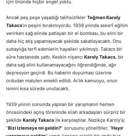
için önünde hiçbir engel yoktu.
Ancak peş peşe yaşadığı talihsizlikler
Teğmen Karoly
Takacs
‘ın peşini bırakmıyordu. 1938 yılında askerî eğitim
verirken sağ elinde patlayan bir el bombası, bu elini bir
daha hiç atış yapamayacak şekilde sakatlayacaktı. Onu
subaylığa terfi edenlerin hayalleri yıkılmıştı. Takacs bir
süre hastanede yattı. Keskin nişancı
Karoly Takacs
, bir
daha sağ elini kullanamayacağını öğrendiğinde, ağır
depresyon geçirdi. Bu haberin duyulması üzerine
ordudan malulen emekli edildi. Artık kamuoyu, onun
ismini kısa sürede unutacaktı.
1939 yılının sonunda yapılan bir yarışmanın hemen
öncesindeki açılış töreninde silah arkadaşları sürpriz bir
şekilde
Karoly Takacs
ile karşılaştılar. Nazikçe Karoly’a;
“
Bizi izlemeye mi geldin?
” sorusunu yönelttiler. “
Hayır
yarışmaya geldim
” yanıtı üzerine ortalık bir anda buz