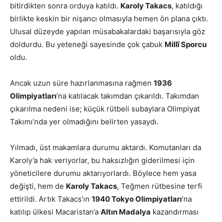
bitirdikten sonra orduya katıldı.
Karoly Takacs
, katıldığı
birlikte keskin bir nişancı olmasıyla hemen ön plana çıktı.
Ulusal düzeyde yapılan müsabakalardaki başarısıyla göz
doldurdu. Bu yeteneği sayesinde çok çabuk
Millî Sporcu
oldu.
Ancak uzun süre hazırlanmasına rağmen
1936
Olimpiyatları
‘na katılacak takımdan çıkarıldı. Takımdan
çıkarılma nedeni ise; küçük rütbeli subaylara Olimpiyat
Takımı’nda yer olmadığını belirten yasaydı.
Yılmadı, üst makamlara durumu aktardı. Komutanları da
Karoly’a hak veriyorlar, bu haksızlığın giderilmesi için
yöneticilere durumu aktarıyorlardı. Böylece hem yasa
değişti, hem de
Karoly Takacs
, Teğmen rütbesine terfi
ettirildi. Artık Takacs’ın
1940 Tokyo Olimpiyatları
‘na
katılıp ülkesi Macaristan’a
Altın Madalya
kazandırması