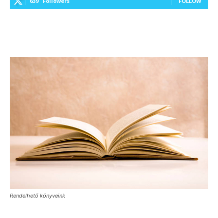
639
Followers
FOLLOW
Rendelhető könyveink