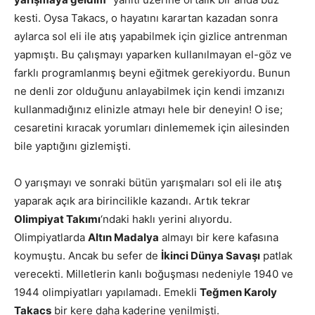
kesti. Oysa Takacs, o hayatını karartan kazadan sonra
aylarca sol eli ile atış yapabilmek için gizlice antrenman
yapmıştı. Bu çalışmayı yaparken kullanılmayan el-göz ve
farklı programlanmış beyni eğitmek gerekiyordu. Bunun
ne denli zor olduğunu anlayabilmek için kendi imzanızı
kullanmadığınız elinizle atmayı hele bir deneyin! O ise;
cesaretini kıracak yorumları dinlememek için ailesinden
bile yaptığını gizlemişti.
O yarışmayı ve sonraki bütün yarışmaları sol eli ile atış
yaparak açık ara birincilikle kazandı. Artık tekrar
Olimpiyat Takımı
‘ndaki haklı yerini alıyordu.
Olimpiyatlarda
Altın Madalya
almayı bir kere kafasına
koymuştu. Ancak bu sefer de
İkinci Dünya Savaşı
patlak
verecekti. Milletlerin kanlı boğuşması nedeniyle 1940 ve
1944 olimpiyatları yapılamadı. Emekli
Teğmen Karoly
Takacs
bir kere daha kaderine yenilmişti.