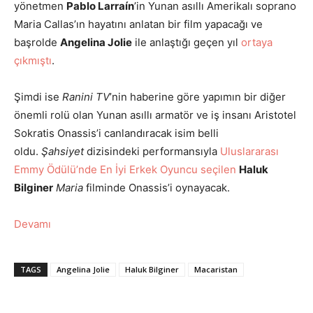
yönetmen
Pablo Larraín
’in Yunan asıllı Amerikalı soprano
Maria Callas’ın hayatını anlatan bir film yapacağı ve
başrolde
Angelina Jolie
ile anlaştığı geçen yıl
ortaya
çıkmıştı
.
Şimdi ise
Ranini TV
’nin haberine göre yapımın bir diğer
önemli rolü olan Yunan asıllı armatör ve iş insanı Aristotel
Sokratis Onassis’i canlandıracak isim belli
oldu.
Şahsiyet
dizisindeki performansıyla
Uluslararası
Emmy Ödülü’nde En İyi Erkek Oyuncu seçilen
Haluk
Bilginer
Maria
filminde Onassis’i oynayacak.
Devamı
TAGS
Angelina Jolie
Haluk Bilginer
Macaristan