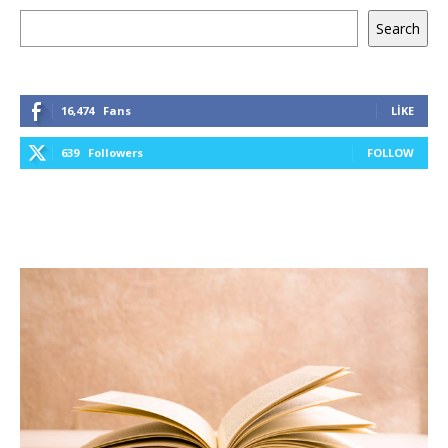
Ara
Search
16,474
Fans
LIKE
639
Followers
FOLLOW