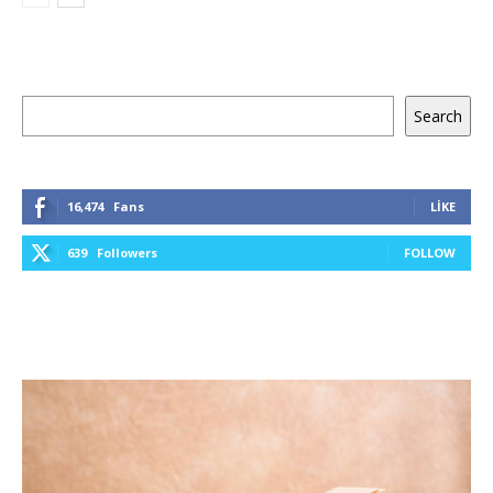
Ara
Search
16,474
Fans
LIKE
639
Followers
FOLLOW